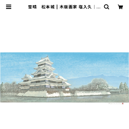
雪晴 松本城 | 木版画家 塩入久｜公
式オンラインショップ