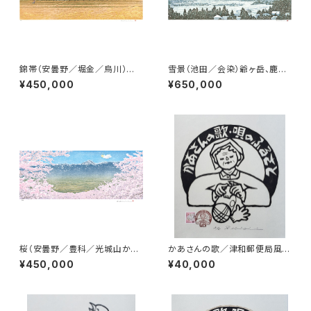
錦帯（安曇野／堀金／烏川）常
雪景（池田／会染）爺ヶ岳、鹿島
念岳
槍、五竜岳
¥450,000
¥650,000
桜（安曇野／豊科／光城山から）
かあさんの歌／津和郵便局風景
常念岳
印原画（モノクロ）
¥450,000
¥40,000