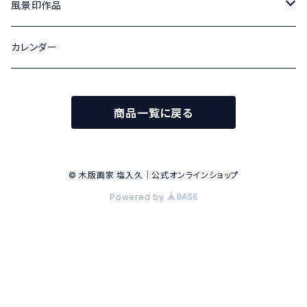
北アルプス山麓の四季
風景印作品
100号
松本城の四季
津和郵便局風景印 原画
カレンダー
変形40号
変形40号
津和郵便局風景印記念切手 原画
商品一覧に戻る
散文詩
津和郵便局風景印記念切手
変6号
旧開智学校記念切手 蟻ケ崎郵便局風景印
© 木版画家 塩入久｜公式オンラインショップ
Powered by
東京2020聖火リレー特殊切手 松本郵便局風景印
池田郵便局風景印 原画