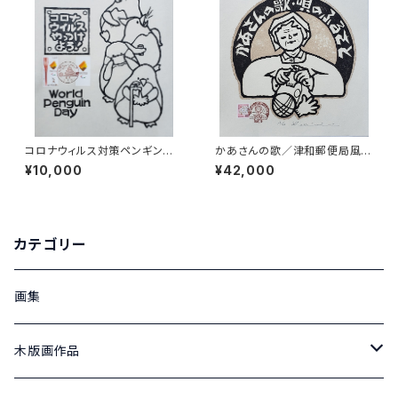
コロナウィルス対策ペンギンさ
かあさんの歌／津和郵便局風景
ん World Penguin day Part
印原画（円）
¥10,000
¥42,000
Ⅱ「たてにならんで」
カテゴリー
画集
木版画作品