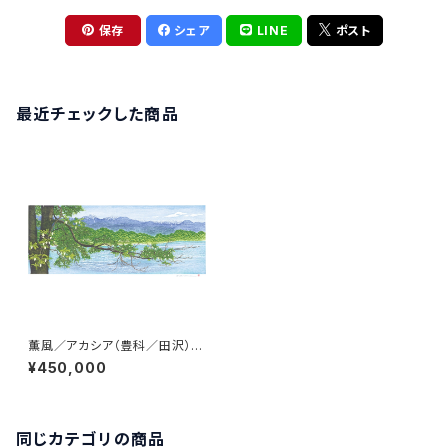
保存
シェア
LINE
ポスト
最近チェックした商品
薫風／アカシア（豊科／田沢）常
念岳、有明山
¥450,000
同じカテゴリの商品