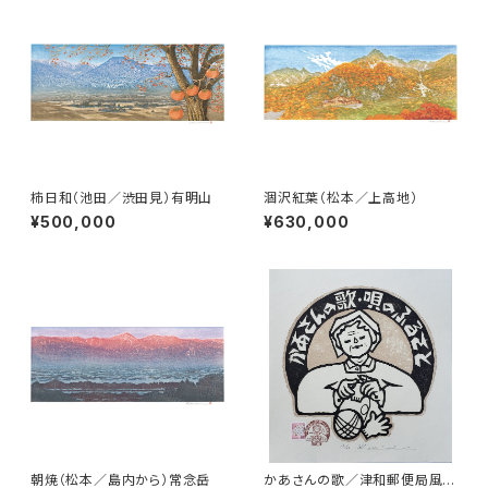
柿日和（池田／渋田見）有明山
涸沢紅葉（松本／上高地）
¥500,000
¥630,000
朝焼（松本／島内から）常念岳
かあさんの歌／津和郵便局風景