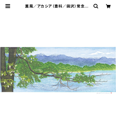
薫風／アカシア（豊科／田沢）常念岳、
有明山 | 木版画家 塩入久｜公式オン
ラインショップ