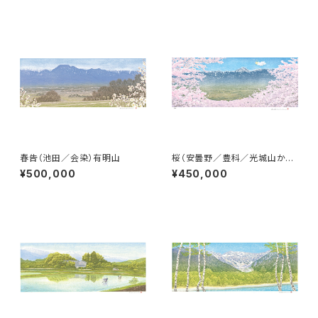
春告（池田／会染）有明山
桜（安曇野／豊科／光城山から）
常念岳
¥500,000
¥450,000