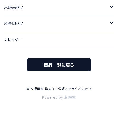
木版画作品
北アルプス山麓の四季
風景印作品
100号
松本城の四季
津和郵便局風景印 原画
カレンダー
変形40号
変形40号
津和郵便局風景印記念切手 原画
商品一覧に戻る
散文詩
津和郵便局風景印記念切手
変6号
旧開智学校記念切手 蟻ケ崎郵便局風景印
© 木版画家 塩入久｜公式オンラインショップ
Powered by
東京2020聖火リレー特殊切手 松本郵便局風景印