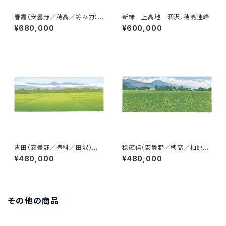
春霞（安曇野／穂高／等々力）
新緑 上高地 涸沢、穂高連峰
爺ヶ岳、鹿島槍、五竜岳
¥680,000
¥600,000
青田（安曇野／豊科／田沢）常
稔確信（安曇野／穂高／柏原）
念岳
有明山
¥480,000
¥480,000
その他の商品