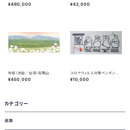
印原画（円）
¥480,000
¥42,000
秋桜（池田／会染）有明山
コロナウィルス対策ペンギンさ
ん World Penguin day Part1
¥450,000
¥10,000
カテゴリー
画集