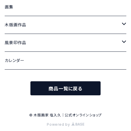
画集
木版画作品
北アルプス山麓の四季
風景印作品
100号
松本城の四季
津和郵便局風景印 原画
カレンダー
変形40号
変形40号
津和郵便局風景印記念切手 原画
商品一覧に戻る
散文詩
津和郵便局風景印記念切手
変6号
旧開智学校記念切手 蟻ケ崎郵便局風景印
© 木版画家 塩入久｜公式オンラインショップ
Powered by