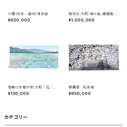
川霧（松本／島内）常念岳
風光る（大町）爺ヶ岳、鹿島槍、五
竜岳
¥650,000
¥1,000,000
雪解け水増す頃（大町／社／宮
春爛漫 松本城
本橋）爺ヶ岳、鹿島槍、五竜岳
¥130,000
¥850,000
カテゴリー