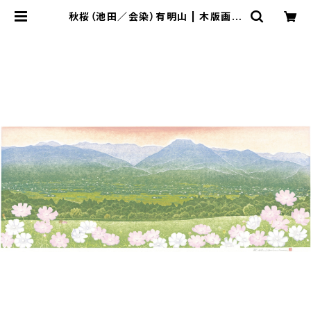
秋桜（池田／会染）有明山 | 木版画家
塩入久｜公式オンラインショップ