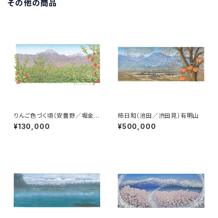
その他の商品
りんご色づく頃（安曇野／堀金／
柿日和（池田／渋田見）有明山
烏川）常念岳
¥130,000
¥500,000