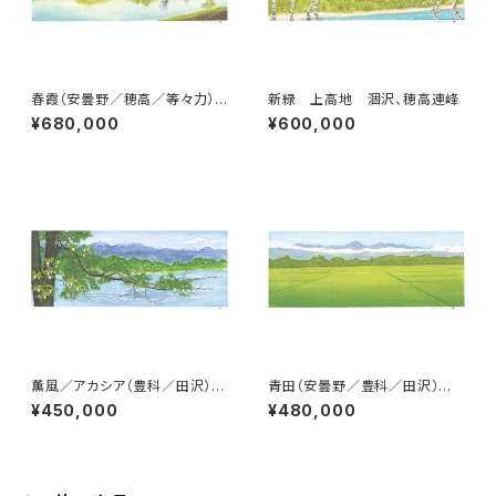
春霞（安曇野／穂高／等々力）
新緑 上高地 涸沢、穂高連峰
爺ヶ岳、鹿島槍、五竜岳
¥680,000
¥600,000
薫風／アカシア（豊科／田沢）常
青田（安曇野／豊科／田沢）常
念岳、有明山
念岳
¥450,000
¥480,000