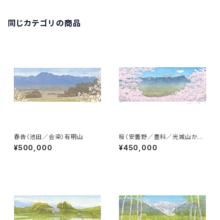
同じカテゴリの商品
春告（池田／会染）有明山
桜（安曇野／豊科／光城山から）
常念岳
¥500,000
¥450,000