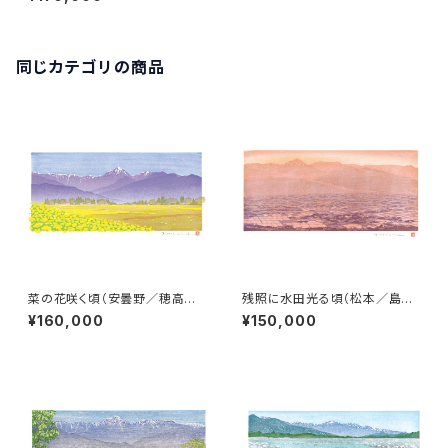
同じカテゴリの商品
菜の花咲く頃（安曇野／穂高／
残照に水田光る頃（松本／島内
柏原）常念岳
から）常念岳
¥160,000
¥150,000