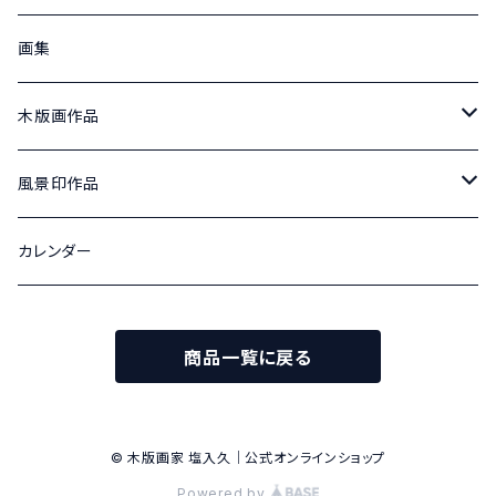
画集
木版画作品
北アルプス山麓の四季
風景印作品
100号
松本城の四季
津和郵便局風景印 原画
カレンダー
変形40号
変形40号
津和郵便局風景印記念切手 原画
商品一覧に戻る
散文詩
津和郵便局風景印記念切手
変6号
旧開智学校記念切手 蟻ケ崎郵便局風景印
© 木版画家 塩入久｜公式オンラインショップ
Powered by