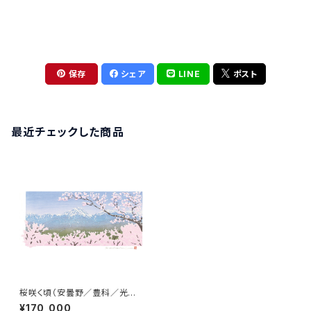
保存
シェア
LINE
ポスト
最近チェックした商品
桜咲く頃（安曇野／豊科／光城
山から）常念岳
¥170,000