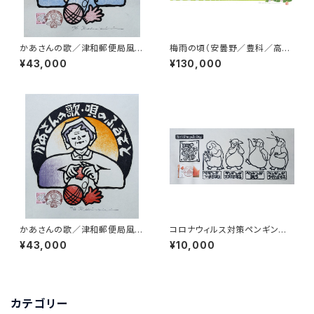
かあさんの歌／津和郵便局風景
梅雨の頃（安曇野／豊科／高
印原画（6色）
家）常念岳、有明山
¥43,000
¥130,000
かあさんの歌／津和郵便局風景
コロナウィルス対策ペンギンさ
印原画（5色）
ん World Penguin day Part1
¥43,000
¥10,000
カテゴリー