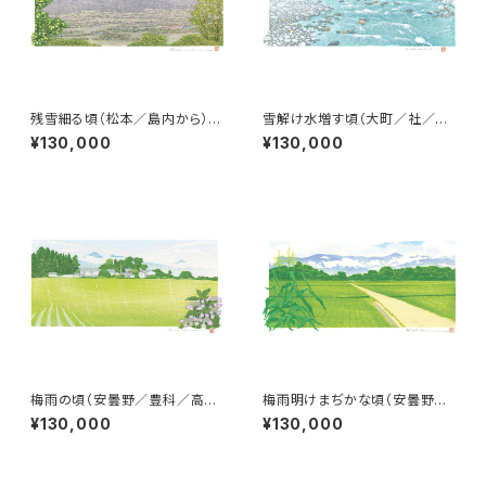
残雪細る頃（松本／島内から）常
雪解け水増す頃（大町／社／宮
念岳
本橋）爺ヶ岳、鹿島槍、五竜岳
¥130,000
¥130,000
梅雨の頃（安曇野／豊科／高
梅雨明けまぢかな頃（安曇野／
家）常念岳、有明山
豊科／田沢）常念岳
¥130,000
¥130,000