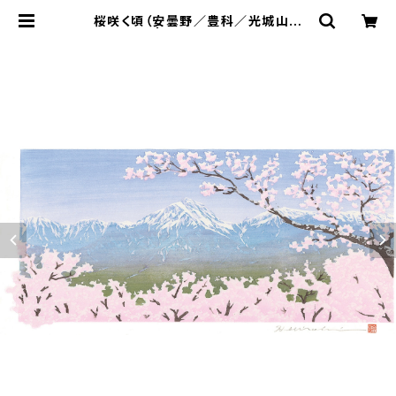
桜咲く頃（安曇野／豊科／光城山か
ら）常念岳 | 木版画家 塩入久｜公式
オンラインショップ