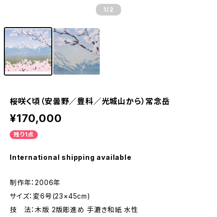
1
/2
桜咲く頃（安曇野／豊科／光城山から）常念岳
¥170,000
残り1点
International shipping available
制作年：2006年
サイズ：変6号(23×45cm)
技 法：木版 2版彫進め 手漉き和紙 水性