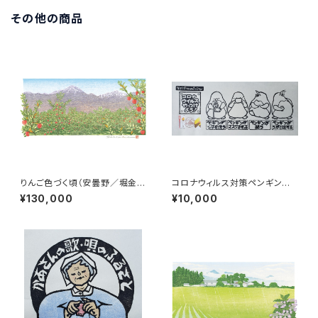
その他の商品
りんご色づく頃（安曇野／堀金／
コロナウィルス対策ペンギンさ
烏川）常念岳
ん World Penguin day Part
¥130,000
¥10,000
Ⅱ「よこにならんで」