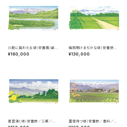
川筋に風わたる頃（安曇橋）爺、
梅雨明けまぢかな頃（安曇野／
鹿島、五竜
豊科／田沢）常念岳
¥160,000
¥130,000
夏雲湧く頃（安曇野／三郷／藤
里雪待つ頃（安曇野／豊科／田
ノ木）美ヶ原
甫）常念岳