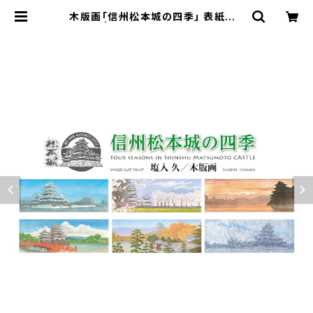
木版画「信州松本城の四季」 表紙＋6
枚綴り | 木版画家 塩入久｜公式オン
ラインショップ