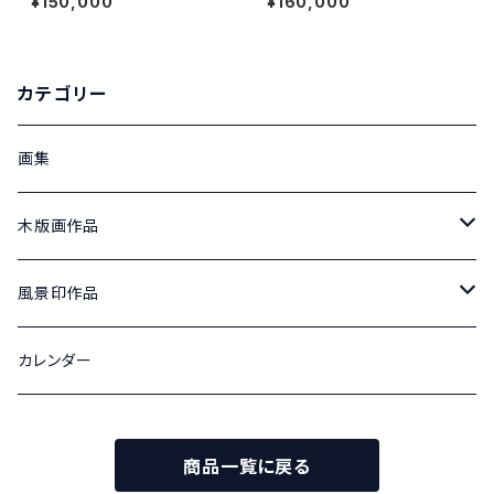
¥150,000
¥160,000
カテゴリー
画集
木版画作品
北アルプス山麓の四季
風景印作品
100号
松本城の四季
津和郵便局風景印 原画
カレンダー
変形40号
変形40号
津和郵便局風景印記念切手 原画
商品一覧に戻る
散文詩
津和郵便局風景印記念切手