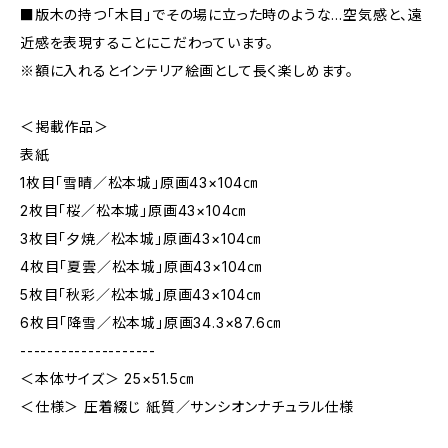
■版木の持つ「木目」でその場に立った時のような…空気感と、遠
近感を表現することにこだわっています。
※額に入れるとインテリア絵画として長く楽しめます。
＜掲載作品＞
表紙
1枚目「雪晴／松本城」原画43×104㎝
2枚目「桜／松本城」原画43×104㎝
3枚目「夕焼／松本城」原画43×104㎝
4枚目「夏雲／松本城」原画43×104㎝
5枚目「秋彩／松本城」原画43×104㎝
6枚目「降雪／松本城」原画34.3×87.6㎝
--------------------
＜本体サイズ＞ 25×51.5㎝
＜仕様＞ 圧着綴じ 紙質／サンシオンナチュラル仕様