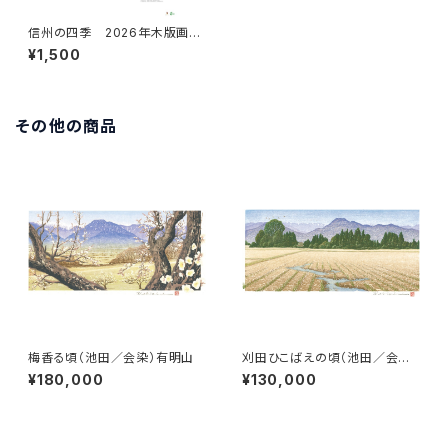
信州の四季 2026年木版画カ
レンダー
¥1,500
その他の商品
梅香る頃（池田／会染）有明山
刈田ひこばえの頃（池田／会染）
有明山
¥180,000
¥130,000